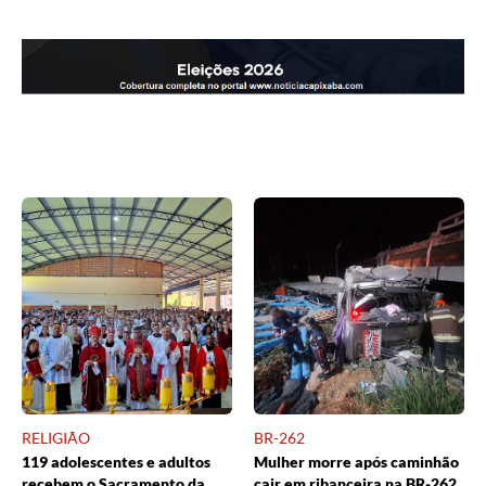
RELIGIÃO
BR-262
119 adolescentes e adultos
Mulher morre após caminhão
recebem o Sacramento da
cair em ribanceira na BR-262,