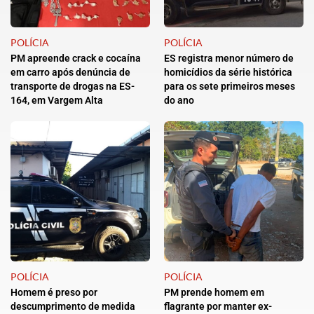
POLÍCIA
POLÍCIA
PM apreende crack e cocaína
ES registra menor número de
em carro após denúncia de
homicídios da série histórica
transporte de drogas na ES-
para os sete primeiros meses
164, em Vargem Alta
do ano
POLÍCIA
POLÍCIA
Homem é preso por
PM prende homem em
descumprimento de medida
flagrante por manter ex-