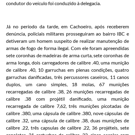
condutor do veículo foi conduzido à delegacia.
Já no período da tarde, em Cachoeiro, após receberem
denúncia, policiais militares prosseguiram ao bairro IBC e
detiveram um homem suspeito de realizar manutenção de
armas de fogo de forma ilegal. Com ele foram apreendidas
sete coronhas de madeiras de arma curta, sete coronhas de
arma longa, dois carregadores de calibre .40, uma munição
de calibre .40, 10 garruchas em plenas condições, quatro
garruchas danificadas, três percussores caseiros, 11 canos
duplos, um cano simples, 18 molas, 67 munições
recarregadas de calibre .38, 26 munições recarregadas de
calibre .38 com projétil danificado, uma munição
recarregada de calibre 7,62, três munições picotadas de
calibre .380, uma cápsula de calibre .380, nove cápsulas de
calibre .32, uma cápsula de calibre .38, duas munições de
calibre .22, três capsulas de calibre .22, 36 projéteis, sete
espoletas, 21 cartuchos de calibre .32, cinco sacolas com