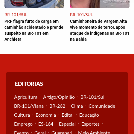
BR-101/SUL
BR-101/SUL
PRF flagra furto de carga em
Caminhoneira de Vargem Alta
caminhão acidentado e prende
vive momento de terror, após
suspeito na BR-101 em
ataque de indígenas na BR-101
Anchieta
na Bahia
EDITORIAS
Agricultura
Artigo/Opinião
BR-101/Sul
BR-101/Viana
BR-262
Clima
Comunidade
Cultura
Economia
Edital
Educação
Emprego
ES-164
Especial
Esportes
Evento
Geral
Guarapari
Meio Ambiente