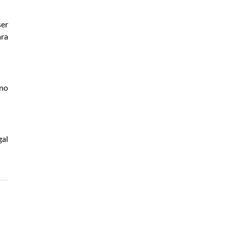
ser
ara
 no
gal