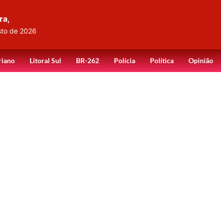
ra,
sto de 2026
riano
Litoral Sul
BR-262
Polícia
Política
Opinião