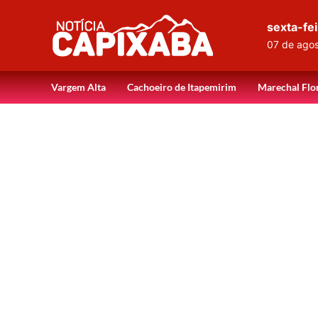
sexta-fei
07 de ago
Vargem Alta
Cachoeiro de Itapemirim
Marechal Flo