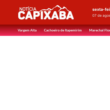
sexta-fei
07 de ago
Vargem Alta
Cachoeiro de Itapemirim
Marechal Flo