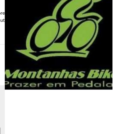
ore
 ut