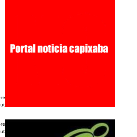
ore
 ut
ore
 ut