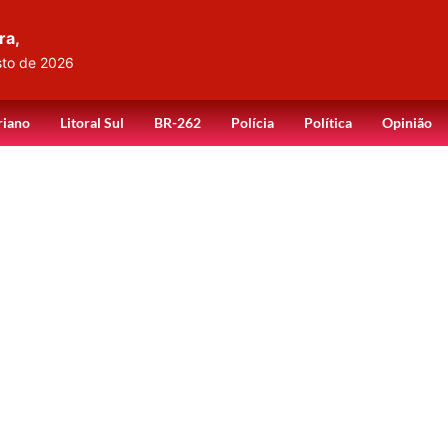
ra,
sto de 2026
riano
Litoral Sul
BR-262
Polícia
Política
Opinião