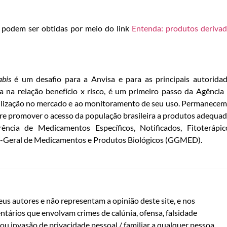
podem ser obtidas por meio do link
Entenda: produtos deriva
bis
é um desafio para a Anvisa e para as principais autorida
 na relação benefício x risco, é um primeiro passo da Agência
bilização no mercado e ao monitoramento de seu uso. Permanece
re promover o acesso da população brasileira a produtos adequa
ncia de Medicamentos Específicos, Notificados, Fitoterápic
a-Geral de Medicamentos e Produtos Biológicos (GGMED).
us autores e não representam a opinião deste site, e nos
ntários que envolvam crimes de calúnia, ofensa, falsidade
u invasão de privacidade pessoal / familiar a qualquer pessoa.