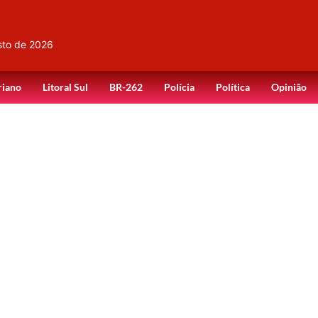
sto de 2026
riano
Litoral Sul
BR-262
Polícia
Política
Opinião