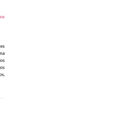
dos
des
 na
mos
dos
os,