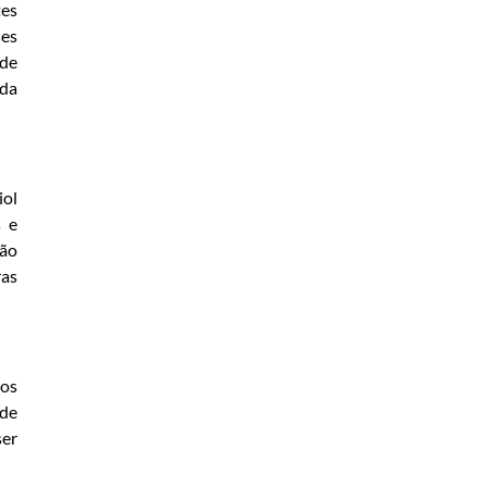
tes
ses
 de
ada
iol
s e
são
ras
nos
 de
ser