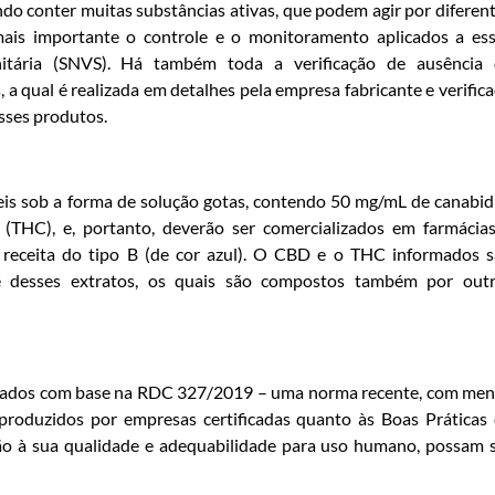
o conter muitas substâncias ativas, que podem agir por diferen
is importante o controle e o monitoramento aplicados a es
nitária (SNVS). Há também toda a verificação de ausência
a qual é realizada em detalhes pela empresa fabricante e verific
esses produtos.
eis sob a forma de solução gotas, contendo 50 mg/mL de canabid
(THC), e, portanto, deverão ser comercializados em farmácia
e receita do tipo B (de cor azul). O CBD e o THC informados 
e desses extratos, os quais são compostos também por out
ados com base na RDC 327/2019 – uma norma recente, com me
roduzidos por empresas certificadas quanto às Boas Práticas
ão à sua qualidade e adequabilidade para uso humano, possam 