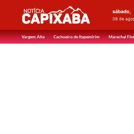
sábado,
08 de ago
Vargem Alta
Cachoeiro de Itapemirim
Marechal Flo