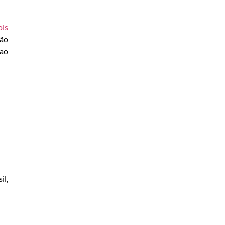
ois
são
 ao
il,