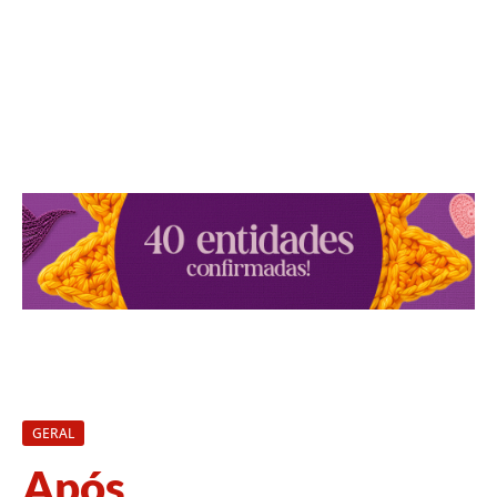
GERAL
Após