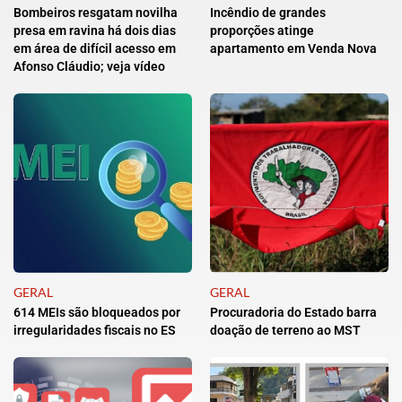
Bombeiros resgatam novilha
Incêndio de grandes
presa em ravina há dois dias
proporções atinge
em área de difícil acesso em
apartamento em Venda Nova
Afonso Cláudio; veja vídeo
GERAL
GERAL
614 MEIs são bloqueados por
Procuradoria do Estado barra
irregularidades fiscais no ES
doação de terreno ao MST