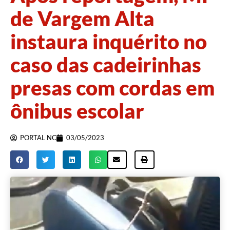
de Vargem Alta
instaura inquérito no
caso das cadeirinhas
presas com cordas em
ônibus escolar
PORTAL NC
03/05/2023