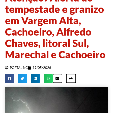
tempestade e granizo
em Vargem Alta,
Cachoeiro, Alfredo
Chaves, litoral Sul,
Marechal e Cachoeiro
PORTAL NC
19/05/2026