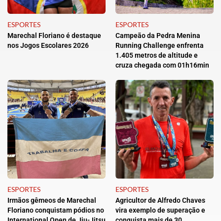
ESPORTES
ESPORTES
Marechal Floriano é destaque
Campeão da Pedra Menina
nos Jogos Escolares 2026
Running Challenge enfrenta
1.405 metros de altitude e
cruza chegada com 01h16min
ESPORTES
ESPORTES
Irmãos gêmeos de Marechal
Agricultor de Alfredo Chaves
Floriano conquistam pódios no
vira exemplo de superação e
International Open de Jiu-Jitsu
conquista mais de 30