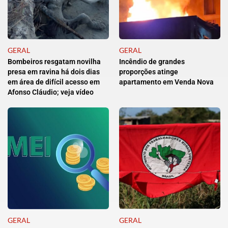
GERAL
GERAL
Bombeiros resgatam novilha
Incêndio de grandes
presa em ravina há dois dias
proporções atinge
em área de difícil acesso em
apartamento em Venda Nova
Afonso Cláudio; veja vídeo
GERAL
GERAL