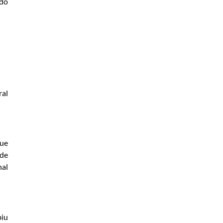
odo
ral
que
 de
nal
biu