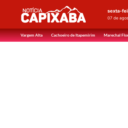
sexta-fei
07 de ago
Vargem Alta
Cachoeiro de Itapemirim
Marechal Flo