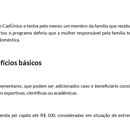
no CadÚnico e tenha pelo menos um membro da família que receb
riou o programa definiu que a mulher responsável pela família t
doméstica.
fícios básicos
uplementares, que podem ser adicionados caso o beneficiário cons
 esportivas, científicas ou acadêmicas.
 renda
per capita
até R$ 100, consideradas em situação de extr