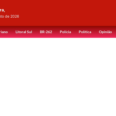
ra,
sto de 2026
riano
Litoral Sul
BR-262
Polícia
Política
Opinião