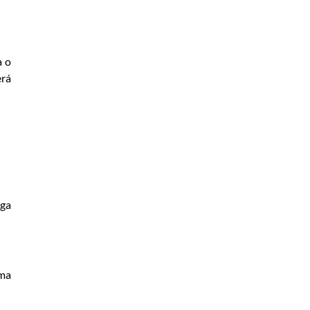
a o
erá
iga
ema