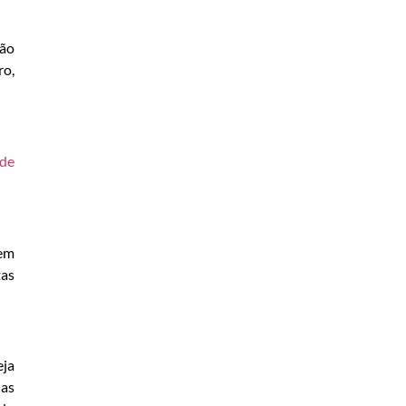
ção
ro,
 de
 em
tas
eja
ias