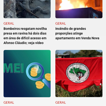
GERAL
GERAL
Bombeiros resgatam novilha
Incêndio de grandes
presa em ravina há dois dias
proporções atinge
em área de difícil acesso em
apartamento em Venda Nova
Afonso Cláudio; veja vídeo
GERAL
GERAL