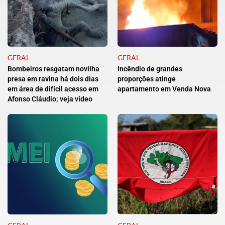
GERAL
GERAL
Bombeiros resgatam novilha
Incêndio de grandes
presa em ravina há dois dias
proporções atinge
em área de difícil acesso em
apartamento em Venda Nova
Afonso Cláudio; veja vídeo