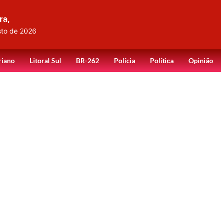
ra,
sto de 2026
riano
Litoral Sul
BR-262
Polícia
Política
Opinião