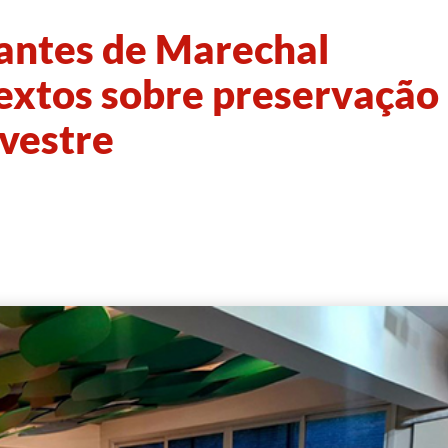
antes de Marechal
extos sobre preservação
lvestre