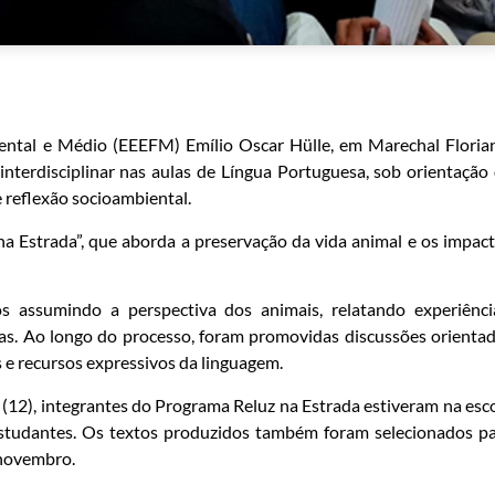
ntal e Médio (EEEFM) Emílio Oscar Hülle, em Marechal Floria
nterdisciplinar nas aulas de Língua Portuguesa, sob orientação
e reflexão socioambiental.
 na Estrada”, que aborda a preservação da vida animal e os impac
s assumindo a perspectiva dos animais, relatando experiênci
as. Ao longo do processo, foram promovidas discussões orienta
s e recursos expressivos da linguagem.
(12), integrantes do Programa Reluz na Estrada estiveram na esc
studantes. Os textos produzidos também foram selecionados p
 novembro.