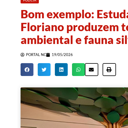
POLÍCIA
Bom exemplo: Estud
Floriano produzem t
ambiental e fauna si
PORTAL NC
19/05/2026