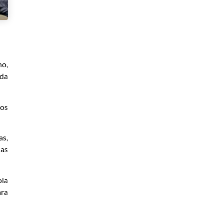
no,
 da
tos
as,
das
ola
ara