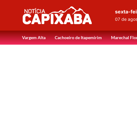
sexta-fei
07 de ago
Vargem Alta
Cachoeiro de Itapemirim
Marechal Flo