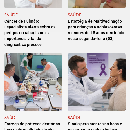
SAÚDE
SAÚDE
Câncer de Pulmão:
Estratégia de Multivacinação
Especialista alerta sobre os
para crianças e adolescentes
perigos do tabagismo e a
menores de 15 anos tem início
importância vital do
nesta segunda-feira (03)
diagnóstico precoce
SAÚDE
SAÚDE
Entrega de próteses dentárias
Sinais persistentes na boca e
leva mais qualidade de vida
na garganta podem indicar