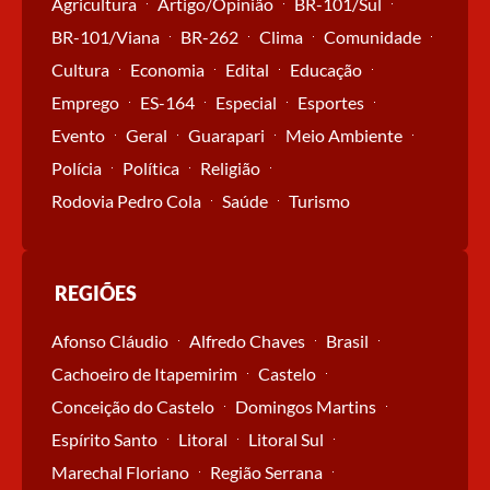
Agricultura
Artigo/Opinião
BR-101/Sul
BR-101/Viana
BR-262
Clima
Comunidade
Cultura
Economia
Edital
Educação
Emprego
ES-164
Especial
Esportes
Evento
Geral
Guarapari
Meio Ambiente
Polícia
Política
Religião
Rodovia Pedro Cola
Saúde
Turismo
REGIÕES
Afonso Cláudio
Alfredo Chaves
Brasil
Cachoeiro de Itapemirim
Castelo
Conceição do Castelo
Domingos Martins
Espírito Santo
Litoral
Litoral Sul
Marechal Floriano
Região Serrana