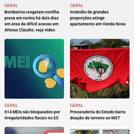
GERAL
GERAL
Bombeiros resgatam novilha
Incêndio de grandes
presa em ravina há dois dias
proporções atinge
em área de difícil acesso em
apartamento em Venda Nova
Afonso Cláudio; veja vídeo
GERAL
GERAL
614 MEIs são bloqueados por
Procuradoria do Estado barra
irregularidades fiscais no ES
doação de terreno ao MST