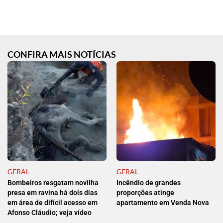
CONFIRA MAIS NOTÍCIAS
GERAL
GERAL
Bombeiros resgatam novilha
Incêndio de grandes
presa em ravina há dois dias
proporções atinge
em área de difícil acesso em
apartamento em Venda Nova
Afonso Cláudio; veja vídeo