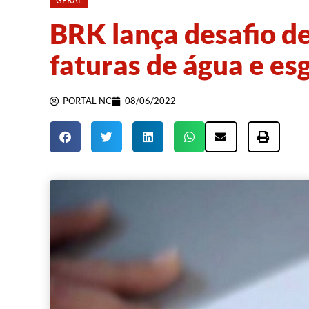
GERAL
BRK lança desafio de
faturas de água e es
PORTAL NC
08/06/2022