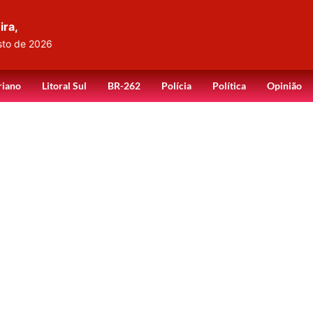
ira,
sto de 2026
riano
Litoral Sul
BR-262
Polícia
Política
Opinião