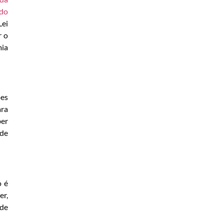
do
Lei
r o
mia
ões
ara
ber
 de
o é
er,
 de