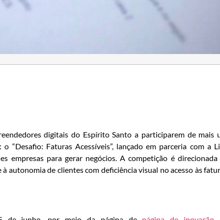
endedores digitais do Espírito Santo a participarem de mais
: o “Desafio: Faturas Acessíveis”, lançado em parceria com a L
es empresas para gerar negócios. A competição é direcionada
 à autonomia de clientes com deficiência visual no acesso às fatu
 15 de junho, por meio da página de
página de inovação 