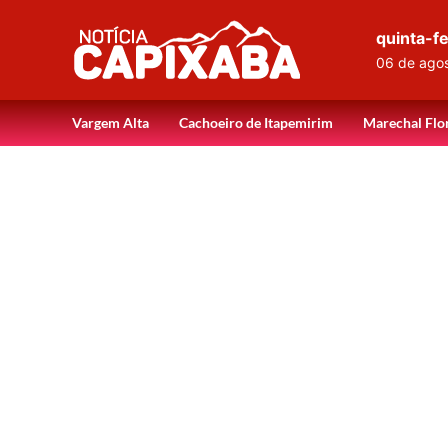
quinta-fe
06 de ago
Vargem Alta
Cachoeiro de Itapemirim
Marechal Flo