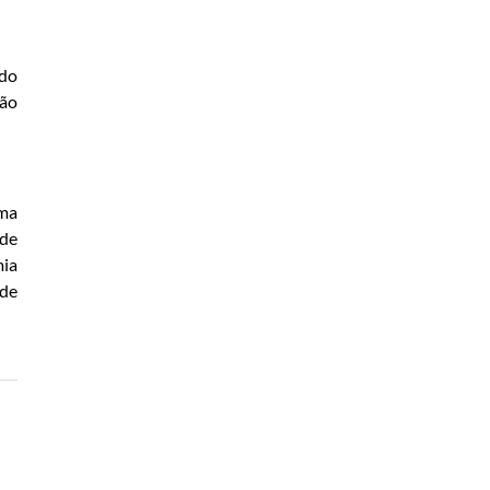
ndo
ção
ema
 de
mia
 de