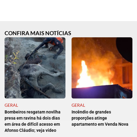
CONFIRA MAIS NOTÍCIAS
GERAL
GERAL
Bombeiros resgatam novilha
Incêndio de grandes
presa em ravina há dois dias
proporções atinge
em área de difícil acesso em
apartamento em Venda Nova
Afonso Cláudio; veja vídeo