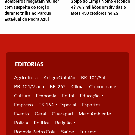
Bombeiros resgatam mulher
Golpe do Limpa Nome esconde
com suspeita de torção
R$ 76,8 milhões em dívidas e
durante trilha no Parque
afeta 450 credores no ES
Estadual de Pedra Azul
EDITORIAS
Agricultura
Artigo/Opinião
BR-101/Sul
BR-101/Viana
BR-262
Clima
Comunidade
Cultura
Economia
Edital
Educação
Emprego
ES-164
Especial
Esportes
Evento
Geral
Guarapari
Meio Ambiente
Polícia
Política
Religião
Rodovia Pedro Cola
Saúde
Turismo