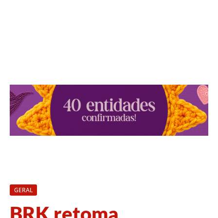
GERAL
BRK retoma