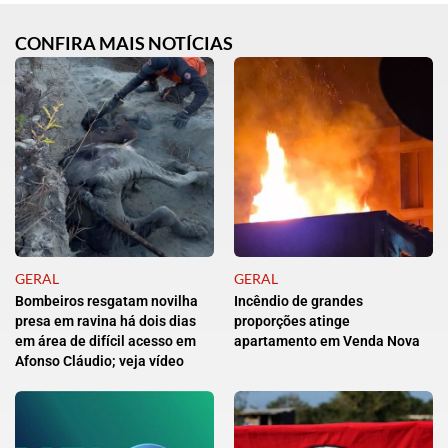
CONFIRA MAIS NOTÍCIAS
GERAL
GERAL
Bombeiros resgatam novilha
Incêndio de grandes
presa em ravina há dois dias
proporções atinge
em área de difícil acesso em
apartamento em Venda Nova
Afonso Cláudio; veja vídeo