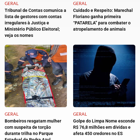
GERAL
GERAL
Tribunal de Contas comunica a
Cuidado e Respeito: Marechal
lista de gestores com contas
Floriano ganha primeira
irregulares à Justiça e
“PATARELA” para combater o
Ministério Público Eleitoral;
atropelamento de animais
veja os nomes
GERAL
GERAL
Bombeiros resgatam mulher
Golpe do Limpa Nome esconde
com suspeita de torção
R$ 76,8 milhões em dívidas e
durante trilha no Parque
afeta 450 credores no ES
Estadual de Pedra Azul