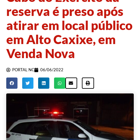
reserva é preso após
atirar em local público
em Alto Caxixe, em
Venda Nova
PORTAL NC
06/06/2022