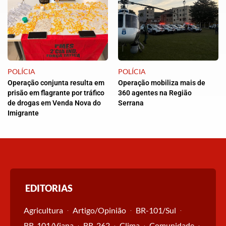
POLÍCIA
POLÍCIA
Operação conjunta resulta em
Operação mobiliza mais de
prisão em flagrante por tráfico
360 agentes na Região
de drogas em Venda Nova do
Serrana
Imigrante
EDITORIAS
Agricultura
Artigo/Opinião
BR-101/Sul
BR-101/Viana
BR-262
Clima
Comunidade