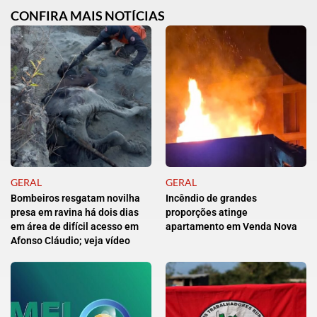
CONFIRA MAIS NOTÍCIAS
GERAL
GERAL
Bombeiros resgatam novilha
Incêndio de grandes
presa em ravina há dois dias
proporções atinge
em área de difícil acesso em
apartamento em Venda Nova
Afonso Cláudio; veja vídeo