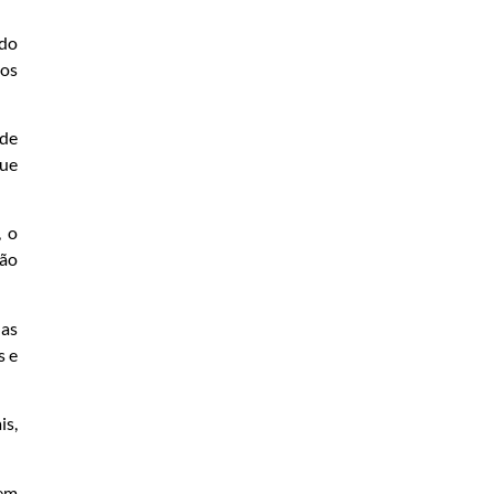
ado
dos
 de
que
, o
ção
 as
s e
is,
 em