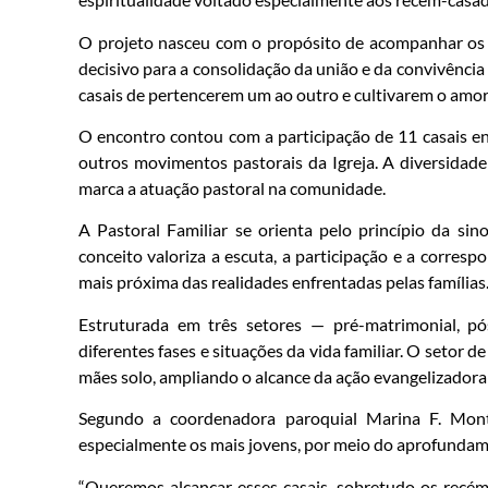
O projeto nasceu com o propósito de acompanhar os e
decisivo para a consolidação da união e da convivência 
casais de pertencerem um ao outro e cultivarem o amor
O encontro contou com a participação de 11 casais enc
outros movimentos pastorais da Igreja. A diversidad
marca a atuação pastoral na comunidade.
A Pastoral Familiar se orienta pelo princípio da sino
conceito valoriza a escuta, a participação e a corre
mais próxima das realidades enfrentadas pelas famílias
Estruturada em três setores — pré-matrimonial, pó
diferentes fases e situações da vida familiar. O setor 
mães solo, ampliando o alcance da ação evangelizadora 
Segundo a coordenadora paroquial Marina F. Montei
especialmente os mais jovens, por meio do aprofundamen
“Queremos alcançar esses casais, sobretudo os recém