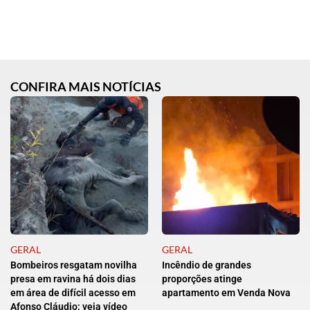
CONFIRA MAIS NOTÍCIAS
GERAL
GERAL
Bombeiros resgatam novilha
Incêndio de grandes
presa em ravina há dois dias
proporções atinge
em área de difícil acesso em
apartamento em Venda Nova
Afonso Cláudio; veja vídeo