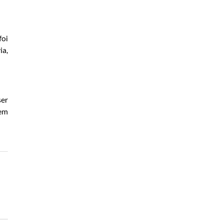
foi
ia,
ser
 em