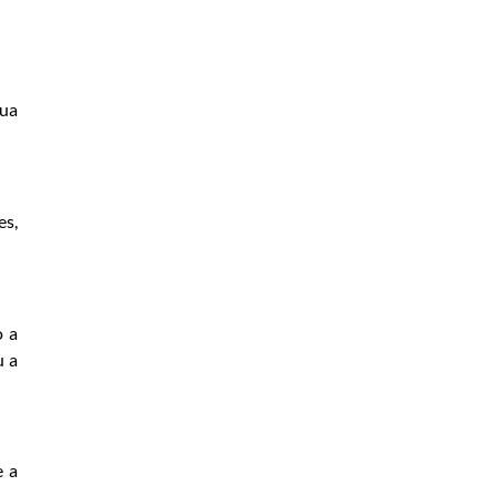
sua
es,
o a
u a
e a