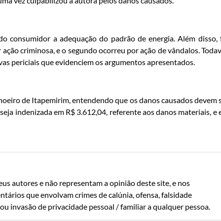
ma vez culpabilizou a autora pelos danos causados.
do consumidor a adequação do padrão de energia. Além disso, 
 ação criminosa, e o segundo ocorreu por ação de vândalos. Todav
as periciais que evidenciem os argumentos apresentados.
achoeiro de Itapemirim, entendendo que os danos causados devem 
 seja indenizada em R$ 3.612,04, referente aos danos materiais, e
us autores e não representam a opinião deste site, e nos
ntários que envolvam crimes de calúnia, ofensa, falsidade
u invasão de privacidade pessoal / familiar a qualquer pessoa.