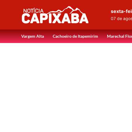
sexta-fei
07 de ago
Vargem Alta
Cachoeiro de Itapemirim
Marechal Flo