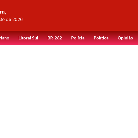
ra,
sto de 2026
riano
Litoral Sul
BR-262
Polícia
Política
Opinião