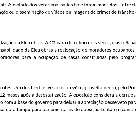
s. A maioria dos vetos analisados hoje foram mantidos. Entre el
ação ou disseminação de vídeos ou imagens de crimes de trânsito
tização da Eletrobras. A Câmara derrubou dois vetos, mas o Sen
nsabilidade da Eletrobras a realocação de moradores ocupantes
 moradores para a ocupação de casas construídas pelo progr
ntes. Um dos trechos vetados prevê o aproveitamento, pelo Po
 12 meses após a desestatização. A oposição considera a derrub
o com a base do governo para deixar a apreciação desse veto par
so dará tempo para parlamentares de oposição tentarem constr