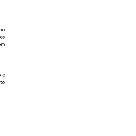
ipo
 os
com
o e
eto