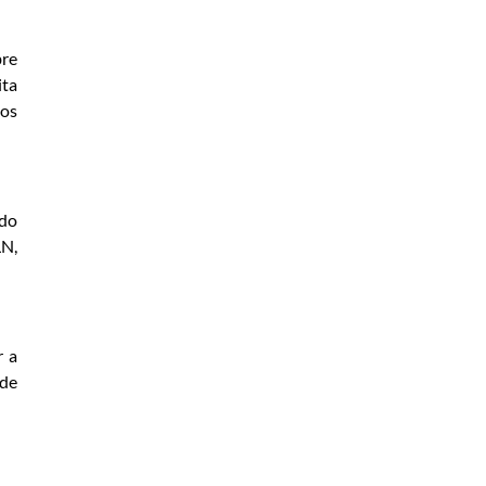
bre
ita
sos
 do
LN,
r a
 de