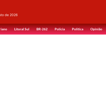
sto de 2026
riano
Litoral Sul
BR-262
Polícia
Política
Opinião