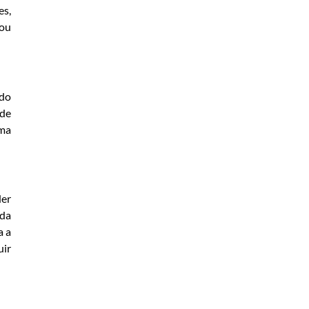
es,
 ou
ado
 de
ama
der
ada
a a
uir