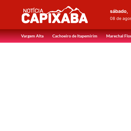
sábado,
08 de ago
Vargem Alta
Cachoeiro de Itapemirim
Marechal Flo