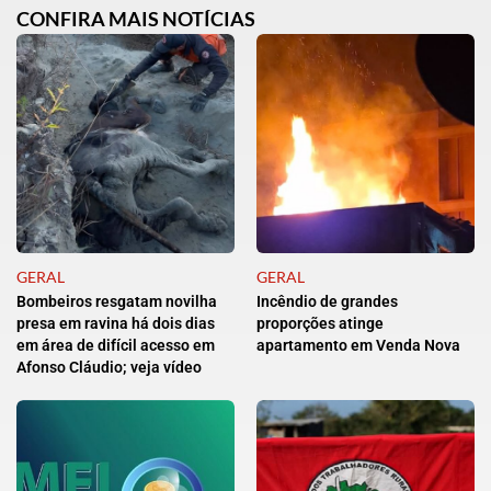
CONFIRA MAIS NOTÍCIAS
GERAL
GERAL
Bombeiros resgatam novilha
Incêndio de grandes
presa em ravina há dois dias
proporções atinge
em área de difícil acesso em
apartamento em Venda Nova
Afonso Cláudio; veja vídeo