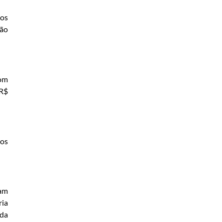
ãos
não
com
 R$
ios
ram
ria
 da