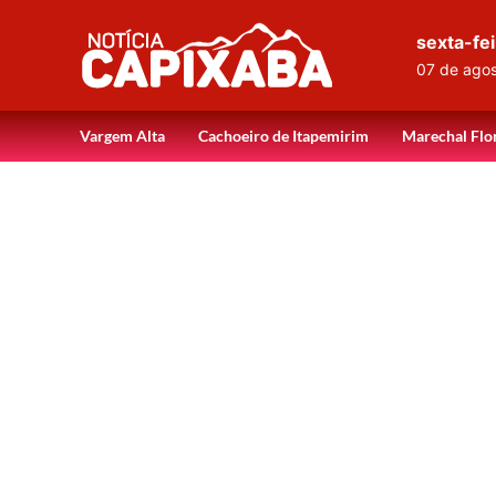
sexta-fei
07 de ago
Vargem Alta
Cachoeiro de Itapemirim
Marechal Flo