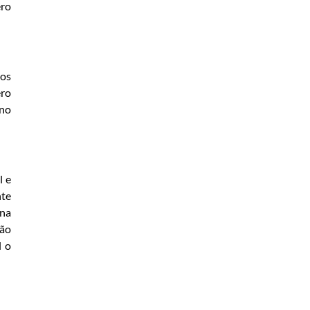
ero
 os
ero
 no
l e
nte
 na
ção
l o