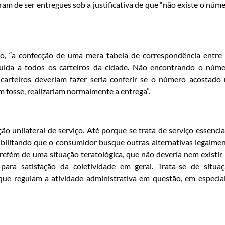
am de ser entregues sob a justificativa de que “não existe o núm
lo, “a confecção de uma mera tabela de correspondência entre
uída a todos os carteiros da cidade. Não encontrando o núm
s carteiros deveriam fazer seria conferir se o número acostado
m fosse, realizariam normalmente a entrega”.
ão unilateral de serviço. Até porque se trata de serviço essencia
ibilitando que o consumidor busque outras alternativas legalme
refém de uma situação teratológica, que não deveria nem existir
ara satisfação da coletividade em geral. Trata-se de situa
 que regulam a atividade administrativa em questão, em especia