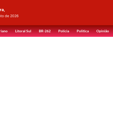
ra,
sto de 2026
riano
Litoral Sul
BR-262
Polícia
Política
Opinião