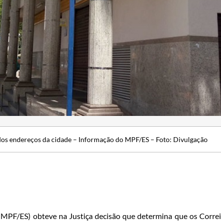
dos endereços da cidade – Informação do MPF/ES – Foto: Divulgação
 (MPF/ES) obteve na Justiça decisão que determina que os Corre