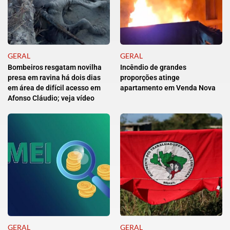
GERAL
GERAL
Bombeiros resgatam novilha
Incêndio de grandes
presa em ravina há dois dias
proporções atinge
em área de difícil acesso em
apartamento em Venda Nova
Afonso Cláudio; veja vídeo
GERAL
GERAL