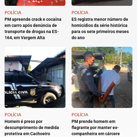
POLÍCIA
POLÍCIA
PM apreende crack e cocaína
ES registra menor número de
em carro após denúncia de
homicídios da série histórica
transporte de drogas na ES-
para os sete primeiros meses
164, em Vargem Alta
do ano
POLÍCIA
POLÍCIA
Homem é preso por
PM prende homem em
descumprimento de medida
flagrante por manter ex-
protetiva em Cachoeiro
companheira em cárcere