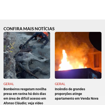
CONFIRA MAIS NOTÍCIAS
GERAL
GERAL
Bombeiros resgatam novilha
Incêndio de grandes
presa em ravina há dois dias
proporções atinge
em área de difícil acesso em
apartamento em Venda Nova
Afonso Cláudio; veja vídeo