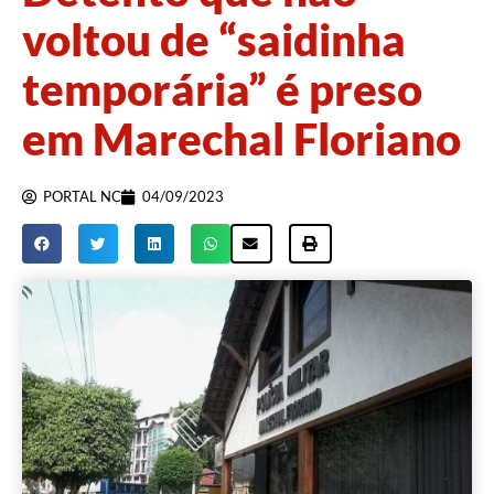
voltou de “saidinha
temporária” é preso
em Marechal Floriano
PORTAL NC
04/09/2023