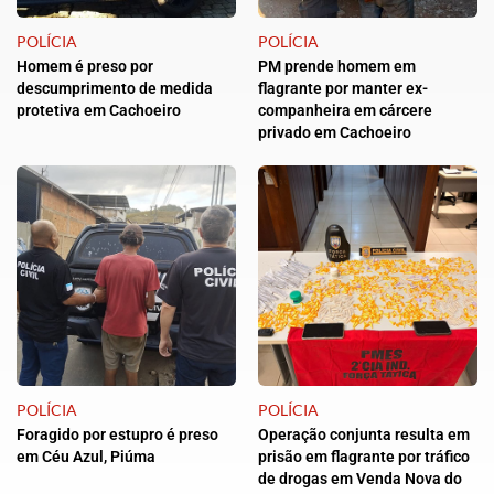
POLÍCIA
POLÍCIA
Homem é preso por
PM prende homem em
descumprimento de medida
flagrante por manter ex-
protetiva em Cachoeiro
companheira em cárcere
privado em Cachoeiro
POLÍCIA
POLÍCIA
Foragido por estupro é preso
Operação conjunta resulta em
em Céu Azul, Piúma
prisão em flagrante por tráfico
de drogas em Venda Nova do