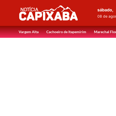
sábado,
08 de ago
Vargem Alta
Cachoeiro de Itapemirim
Marechal Flo