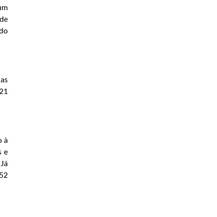
 um
 de
 do
das
 21
o à
s e
 Já
152