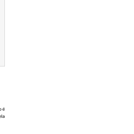
o é
ela