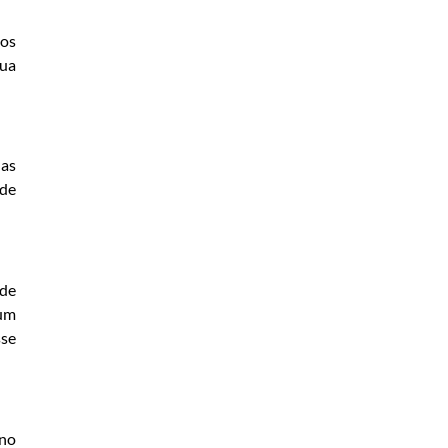
 os
gua
nas
 de
 de
 um
sse
 no