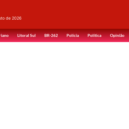
sto de 2026
riano
Litoral Sul
BR-262
Polícia
Política
Opinião