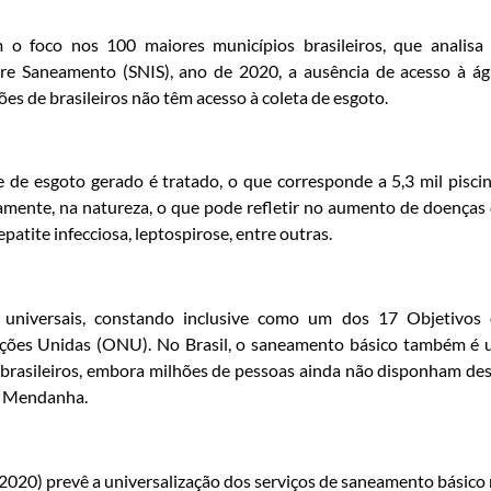
 foco nos 100 maiores municípios brasileiros, que analisa
re Saneamento (SNIS), ano de 2020, a ausência de acesso à á
es de brasileiros não têm acesso à coleta de esgoto.
e esgoto gerado é tratado, o que corresponde a 5,3 mil pisci
amente, na natureza, o que pode refletir no aumento de doenças
epatite infecciosa, leptospirose, entre outras.
s universais, constando inclusive como um dos 17 Objetivos
ções Unidas (ONU). No Brasil, o saneamento básico também é
s brasileiros, embora milhões de pessoas ainda não disponham de
os Mendanha.
020) prevê a universalização dos serviços de saneamento básico