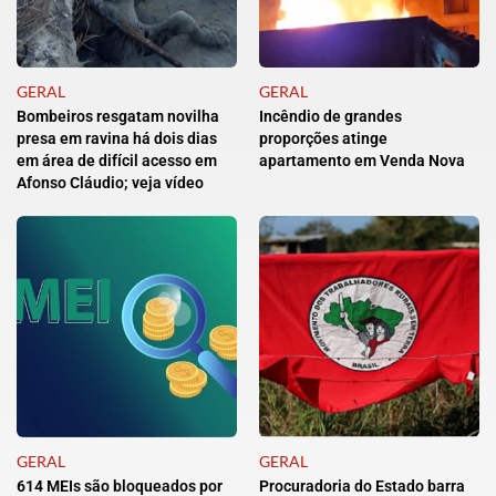
GERAL
GERAL
Bombeiros resgatam novilha
Incêndio de grandes
presa em ravina há dois dias
proporções atinge
em área de difícil acesso em
apartamento em Venda Nova
Afonso Cláudio; veja vídeo
GERAL
GERAL
614 MEIs são bloqueados por
Procuradoria do Estado barra