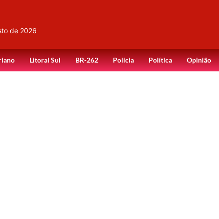
sto de 2026
riano
Litoral Sul
BR-262
Polícia
Política
Opinião