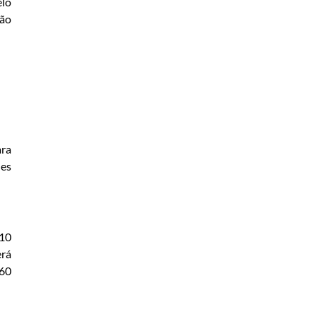
elo
ção
ara
les
(10
erá
 60