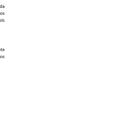
 da
 os
ois
nte
sos