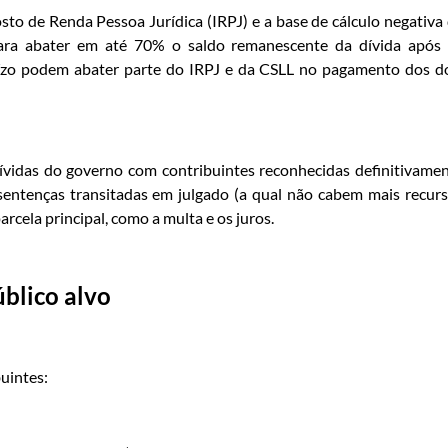
sto de Renda Pessoa Jurídica (IRPJ) e a base de cálculo negativa
para abater em até 70% o saldo remanescente da dívida após
ízo podem abater parte do IRPJ e da CSLL no pagamento dos d
dívidas do governo com contribuintes reconhecidas definitivame
r sentenças transitadas em julgado (a qual não cabem mais recur
parcela principal, como a multa e os juros.
blico alvo
buintes: