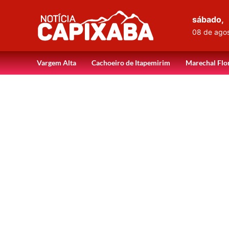
sábado,
08 de ago
Vargem Alta
Cachoeiro de Itapemirim
Marechal Flo