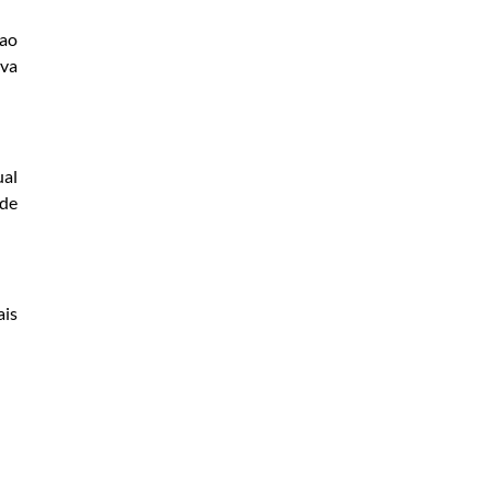
 ao
iva
ual
 de
ais