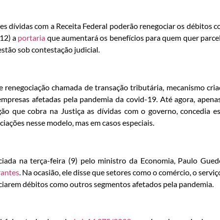
des dívidas com a Receita Federal poderão renegociar os débitos 
(12) a
portaria
que aumentará os benefícios para quem quer parce
estão sob contestação judicial.
de renegociação chamada de transação tributária, mecanismo cri
 empresas afetadas pela pandemia da covid-19. Até agora, apena
ão que cobra na Justiça as dívidas com o governo, concedia e
ociações nesse modelo, mas em casos especiais.
ciada na terça-feira (9) pelo ministro da Economia, Paulo Gued
rantes
. Na ocasião, ele disse que setores como o comércio, o serviç
ociarem débitos como outros segmentos afetados pela pandemia.