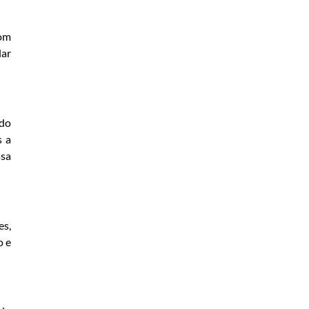
com
lar
ado
s a
ssa
es,
o e