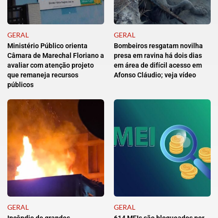
GERAL
GERAL
Ministério Público orienta
Bombeiros resgatam novilha
Câmara de Marechal Floriano a
presa em ravina há dois dias
avaliar com atenção projeto
em área de difícil acesso em
que remaneja recursos
Afonso Cláudio; veja vídeo
públicos
GERAL
GERAL
Incêndio de grandes
614 MEIs são bloqueados por