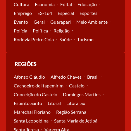
Cultura
Economia
Edital
Educação
Emprego
ES-164
Especial
Esportes
Evento
Geral
Guarapari
Meio Ambiente
Polícia
Política
Religião
Rodovia Pedro Cola
Saúde
Turismo
REGIÕES
Afonso Cláudio
Alfredo Chaves
Brasil
Cachoeiro de Itapemirim
Castelo
Conceição do Castelo
Domingos Martins
Espírito Santo
Litoral
Litoral Sul
Marechal Floriano
Região Serrana
Santa Leopoldina
Santa Maria de Jetibá
Santa Teresa
Vargem Alta