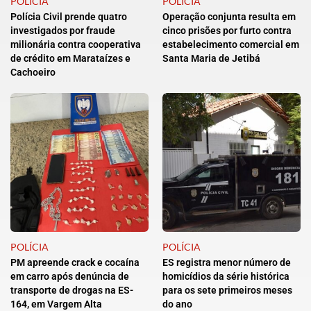
POLÍCIA
POLÍCIA
Polícia Civil prende quatro
Operação conjunta resulta em
investigados por fraude
cinco prisões por furto contra
milionária contra cooperativa
estabelecimento comercial em
de crédito em Marataízes e
Santa Maria de Jetibá
Cachoeiro
POLÍCIA
POLÍCIA
PM apreende crack e cocaína
ES registra menor número de
em carro após denúncia de
homicídios da série histórica
transporte de drogas na ES-
para os sete primeiros meses
164, em Vargem Alta
do ano