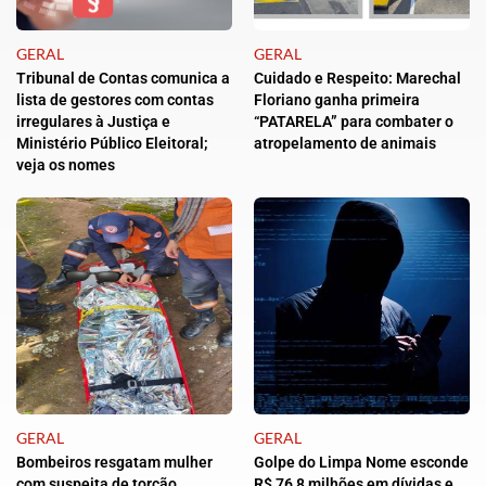
GERAL
GERAL
Tribunal de Contas comunica a
Cuidado e Respeito: Marechal
lista de gestores com contas
Floriano ganha primeira
irregulares à Justiça e
“PATARELA” para combater o
Ministério Público Eleitoral;
atropelamento de animais
veja os nomes
GERAL
GERAL
Bombeiros resgatam mulher
Golpe do Limpa Nome esconde
com suspeita de torção
R$ 76,8 milhões em dívidas e