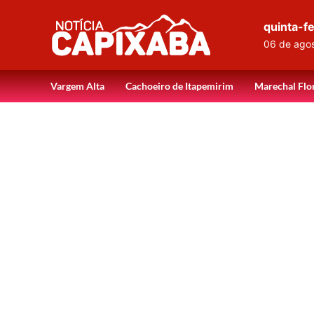
quinta-fe
06 de ago
Vargem Alta
Cachoeiro de Itapemirim
Marechal Flo