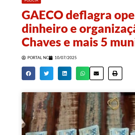
POLÍCIA
GAECO deflagra ope
dinheiro e organiza
Chaves e mais 5 mun
PORTAL NC
10/07/2025