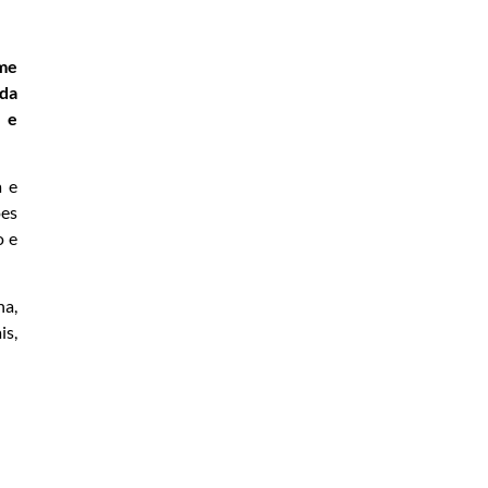
ime
 da
 e
a e
ões
o e
ha,
is,