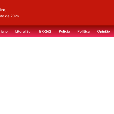
ira,
sto de 2026
riano
Litoral Sul
BR-262
Polícia
Política
Opinião