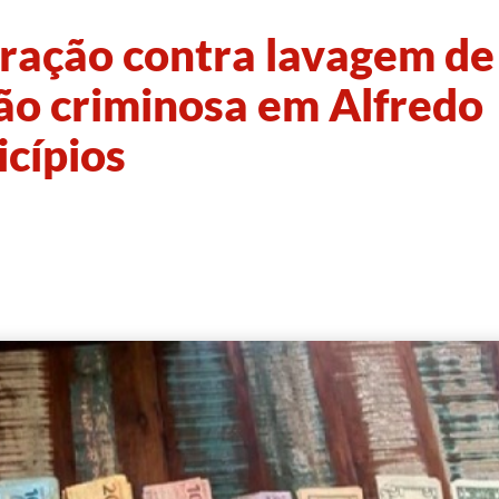
ração contra lavagem de
ção criminosa em Alfredo
icípios