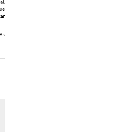
al
.
que
çar
 As