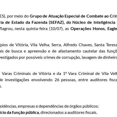
ES), por meio do
Grupo de Atuação Especial de Combate ao Cr
ia de Estado da Fazenda (SEFAZ), do Núcleo de Inteligência
flagrou, nesta quinta-feira (10/07), as
Operações Honos, Eagle
ios de Vitória, Vila Velha, Serra, Alfredo Chaves, Santa Teres
is de busca e apreensão e de afastamento cautelar das funç
nvestigados por possíveis crimes de corrupção, lavagem de dinheir
 Varas Criminais de Vitória e da 1ª Vara Criminal de Vila Vel
investigações envolvendo 26 pessoas, entre auditores fisca
s.
residências, empresas e dependências de órgãos públicos;
cio da função pública
, direcionados a auditores fiscais.