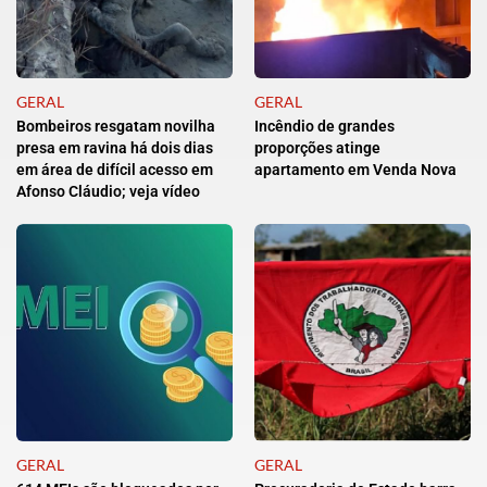
GERAL
GERAL
Bombeiros resgatam novilha
Incêndio de grandes
presa em ravina há dois dias
proporções atinge
em área de difícil acesso em
apartamento em Venda Nova
Afonso Cláudio; veja vídeo
GERAL
GERAL