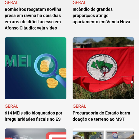
GERAL
GERAL
Bombeiros resgatam novilha
Incêndio de grandes
presa em ravina há dois dias
proporções atinge
em área de difícil acesso em
apartamento em Venda Nova
Afonso Cláudio; veja vídeo
GERAL
GERAL
614 MEIs são bloqueados por
Procuradoria do Estado barra
irregularidades fiscais no ES
doação de terreno ao MST