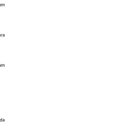
 um
ara
jam
 da