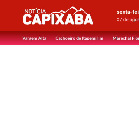
sexta-fei
07 de ago
Vargem Alta
Cachoeiro de Itapemirim
Marechal Flo