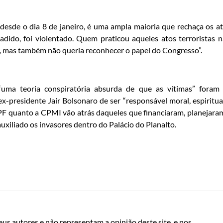
desde o dia 8 de janeiro, é uma ampla maioria que rechaça os a
nvadido, foi violentado. Quem praticou aqueles atos terroristas 
a, mas também não queria reconhecer o papel do Congresso”.
uma teoria conspiratória absurda de que as vítimas” foram
ex-presidente Jair Bolsonaro de ser “responsável moral, espiritua
a PF quanto a CPMI vão atrás daqueles que financiaram, planejara
xiliado os invasores dentro do Palácio do Planalto.
us autores e não representam a opinião deste site, e nos