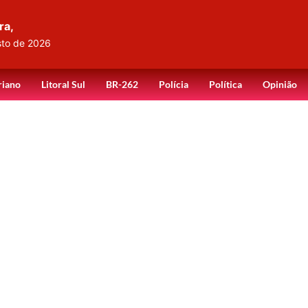
ra,
sto de 2026
riano
Litoral Sul
BR-262
Polícia
Política
Opinião