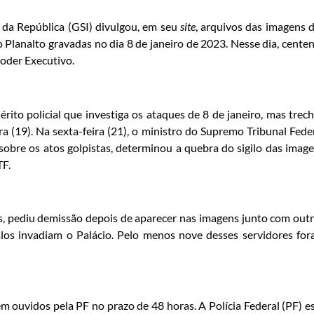
 da República (GSI) divulgou, em seu
site
, arquivos das imagens 
 Planalto gravadas no dia 8 de janeiro de 2023. Nesse dia, cente
oder Executivo.
rito policial que investiga os ataques de 8 de janeiro, mas trec
a (19). Na sexta-feira (21), o ministro do Supremo Tribunal Fede
sobre os atos golpistas, determinou a quebra do sigilo das imag
TF.
s, pediu demissão depois de aparecer nas imagens junto com out
os invadiam o Palácio. Pelo menos nove desses servidores fo
 ouvidos pela PF no prazo de 48 horas. A Polícia Federal (PF) e