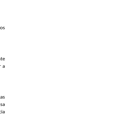
 os
nte
r a
ças
ssa
cia