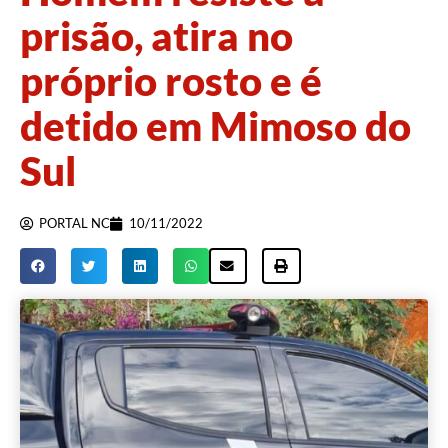
prisão, atira no
próprio rosto e é
detido em Mimoso do
Sul
PORTAL NC
10/11/2022