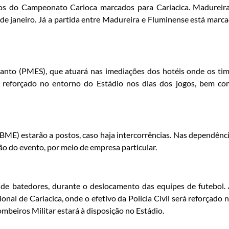
gos do Campeonato Carioca marcados para Cariacica. Madureir
de janeiro. Já a partida entre Madureira e Fluminense está marc
o Santo (PMES), que atuará nas imediações dos hotéis onde os ti
o reforçado no entorno do Estádio nos dias dos jogos, bem c
ME) estarão a postos, caso haja intercorrências. Nas dependênc
ão do evento, por meio de empresa particular.
 de batedores, durante o deslocamento das equipes de futebol.
onal de Cariacica, onde o efetivo da Polícia Civil será reforçado 
ombeiros Militar estará à disposição no Estádio.