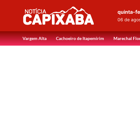
quinta-fe
06 de ago
Vargem Alta
Cachoeiro de Itapemirim
Marechal Flo