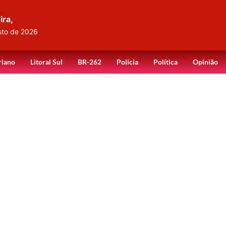
ira,
sto de 2026
riano
Litoral Sul
BR-262
Polícia
Política
Opinião