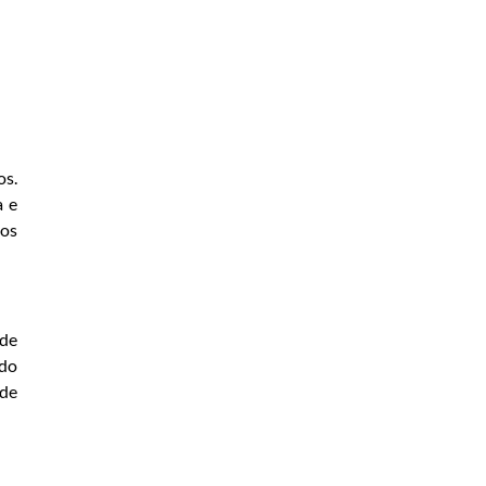
os.
a e
 os
 de
 do
 de