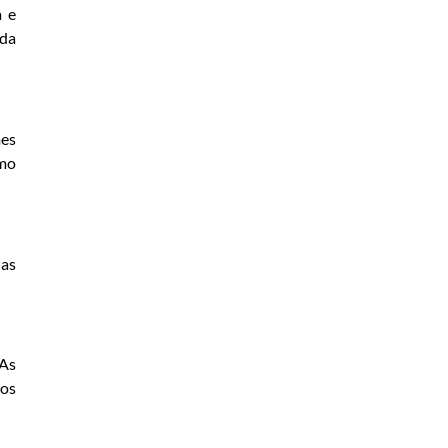
a e
ada
mes
omo
ias
 As
nos