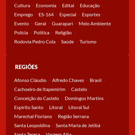
Cultura
Economia
Edital
Educação
Emprego
ES-164
Especial
Esportes
Evento
Geral
Guarapari
Meio Ambiente
Polícia
Política
Religião
Rodovia Pedro Cola
Saúde
Turismo
REGIÕES
Afonso Cláudio
Alfredo Chaves
Brasil
Cachoeiro de Itapemirim
Castelo
Conceição do Castelo
Domingos Martins
Espírito Santo
Litoral
Litoral Sul
Marechal Floriano
Região Serrana
Santa Leopoldina
Santa Maria de Jetibá
Santa Teresa
Vargem Alta