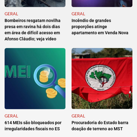
GERAL
GERAL
Bombeiros resgatam novilha
Incêndio de grandes
presa em ravina há dois dias
proporções atinge
em área de difícil acesso em
apartamento em Venda Nova
Afonso Cláudio; veja vídeo
GERAL
GERAL
614 MEIs são bloqueados por
Procuradoria do Estado barra
irregularidades fiscais no ES
doação de terreno ao MST