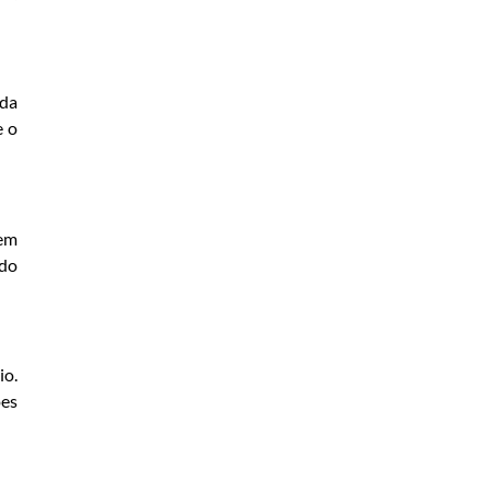
ada
e o
 em
ado
io.
ões