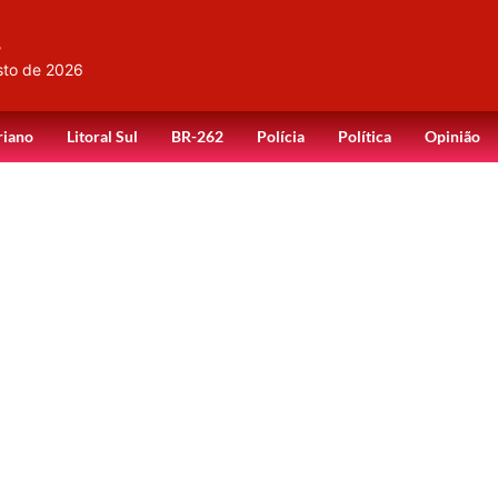
,
sto de 2026
riano
Litoral Sul
BR-262
Polícia
Política
Opinião