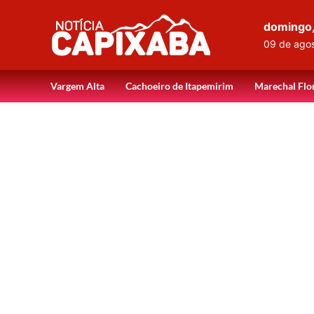
domingo
09 de ago
Vargem Alta
Cachoeiro de Itapemirim
Marechal Flo