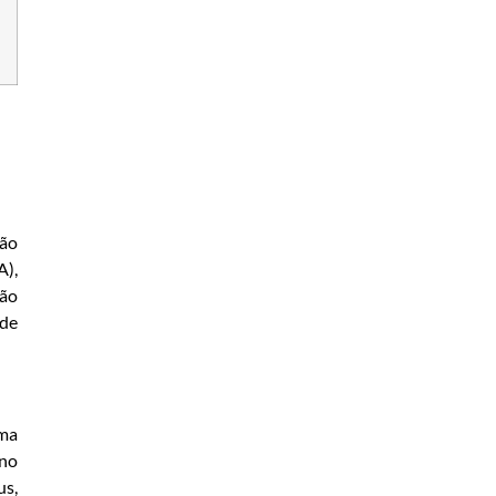
São
A),
São
 de
uma
 no
us,