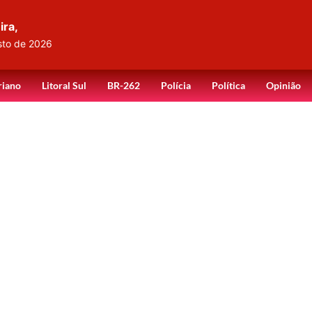
ira,
sto de 2026
riano
Litoral Sul
BR-262
Polícia
Política
Opinião