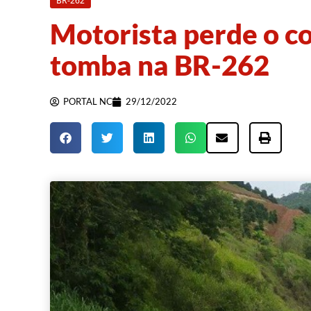
BR-262
Motorista perde o c
tomba na BR-262
PORTAL NC
29/12/2022