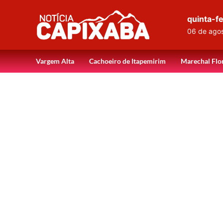
quinta-fe
06 de ago
Vargem Alta
Cachoeiro de Itapemirim
Marechal Flo