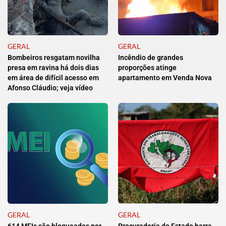
GERAL
GERAL
Bombeiros resgatam novilha
Incêndio de grandes
presa em ravina há dois dias
proporções atinge
em área de difícil acesso em
apartamento em Venda Nova
Afonso Cláudio; veja vídeo
GERAL
GERAL