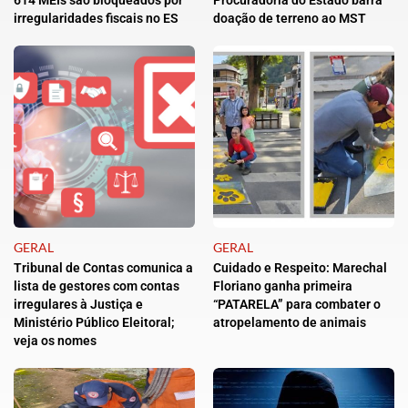
614 MEIs são bloqueados por
Procuradoria do Estado barra
irregularidades fiscais no ES
doação de terreno ao MST
GERAL
GERAL
Tribunal de Contas comunica a
Cuidado e Respeito: Marechal
lista de gestores com contas
Floriano ganha primeira
irregulares à Justiça e
“PATARELA” para combater o
Ministério Público Eleitoral;
atropelamento de animais
veja os nomes