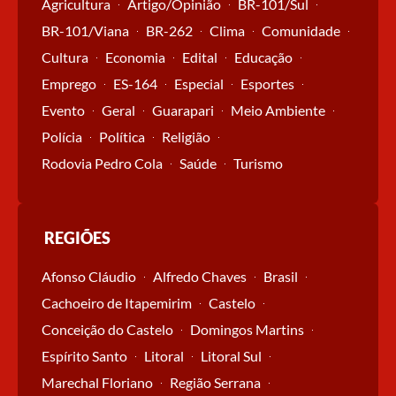
Agricultura
Artigo/Opinião
BR-101/Sul
BR-101/Viana
BR-262
Clima
Comunidade
Cultura
Economia
Edital
Educação
Emprego
ES-164
Especial
Esportes
Evento
Geral
Guarapari
Meio Ambiente
Polícia
Política
Religião
Rodovia Pedro Cola
Saúde
Turismo
REGIÕES
Afonso Cláudio
Alfredo Chaves
Brasil
Cachoeiro de Itapemirim
Castelo
Conceição do Castelo
Domingos Martins
Espírito Santo
Litoral
Litoral Sul
Marechal Floriano
Região Serrana