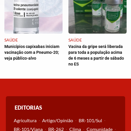
SAÚDE
SAÚDE
Municípios capixabas iniciam
Vacina da gripe será liberada
vacinação com a Pneumo-20;
para toda a população acima
veja público-alvo
de 6 meses a partir de sábado
no ES
EDITORIAS
Agricultura
Artigo/Opinião
BR-101/Sul
BR-101/Viana
BR-262
Clima
Comunidade